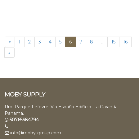
«
1
2
3
4
5
6
7
8
...
15
16
»
MOBY SUPPLY
Urb. Parque Lefevre, Via España Edificio. La Garantía.
Panamá.
50765684794
info@moby-group.com