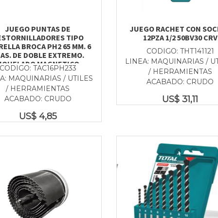
JUEGO PUNTAS DE
JUEGO RACHET CON SOC
ESTORNILLADORES TIPO
12PZA 1/2 50BV30 CRV
RELLA BROCA PH2 65 MM. 6
CODIGO: THT141121
AS. DE DOBLE EXTREMO.
LINEA: MAQUINARIAS / U
IQUELADO MAGNETICO.
CODIGO: TAC16PH233
/ HERRAMIENTAS
A: MAQUINARIAS / UTILES
ACABADO: CRUDO
/ HERRAMIENTAS
US$
31,11
ACABADO: CRUDO
US$
4,85