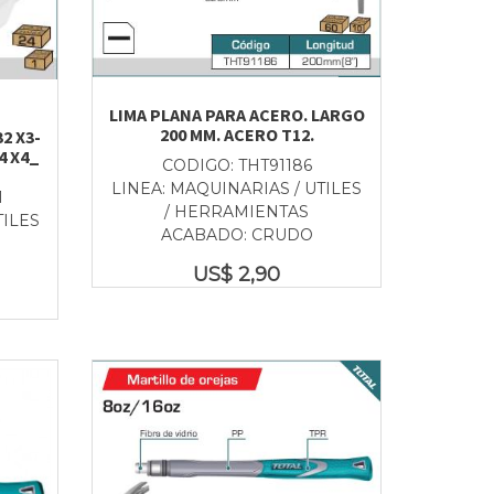
LIMA PLANA PARA ACERO. LARGO
200 MM. ACERO T12.
32 X3-
4 X4_
CODIGO: THT91186
LINEA: MAQUINARIAS / UTILES
1
/ HERRAMIENTAS
TILES
ACABADO: CRUDO
US$
2,90