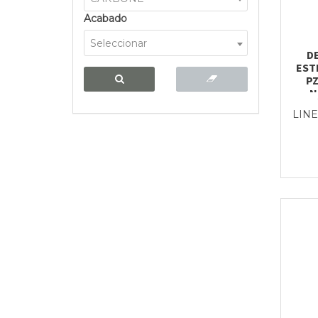
Acabado
Seleccionar
D
EST
PZ
N
LINE