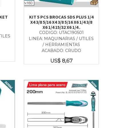
KET
KIT 5 PCS BROCAS SDS PLUS 1/4
X4 3/8 5/16 X4 3/8 5/16 X6 1/4 3/8
X6 1/4 15/32 X6 1/4 .
CODIGO: UTAC190501
TILES
LINEA: MAQUINARIAS / UTILES
/ HERRAMIENTAS
ACABADO: CRUDO
US$
8,67