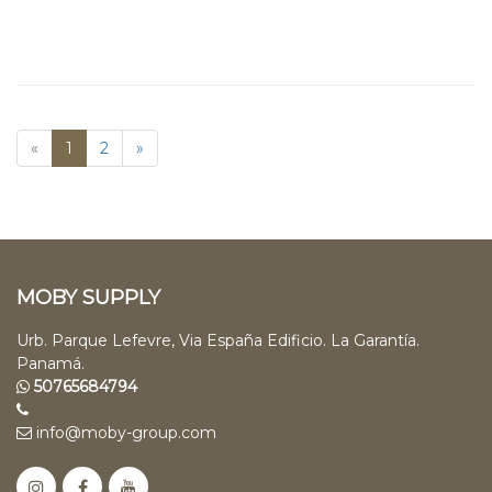
«
1
2
»
MOBY SUPPLY
Urb. Parque Lefevre, Via España Edificio. La Garantía.
Panamá.
50765684794
info@moby-group.com