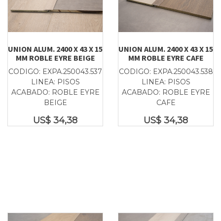
UNION ALUM. 2400 X 43 X 15
UNION ALUM. 2400 X 43 X 15
MM ROBLE EYRE BEIGE
MM ROBLE EYRE CAFE
CODIGO: EXPA.250043.537
CODIGO: EXPA.250043.538
LINEA: PISOS
LINEA: PISOS
ACABADO: ROBLE EYRE
ACABADO: ROBLE EYRE
BEIGE
CAFE
US$
34,38
US$
34,38