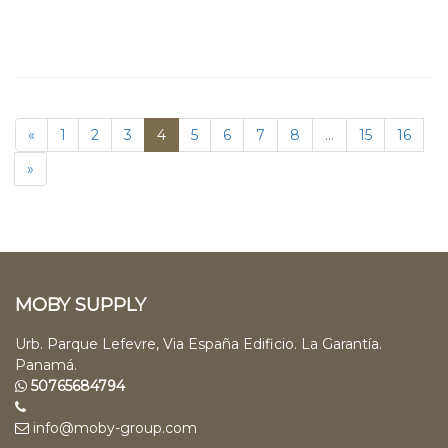
«
1
2
3
4
5
6
7
8
...
15
16
»
MOBY SUPPLY
Urb. Parque Lefevre, Via España Edificio. La Garantía.
Panamá.
50765684794
info@moby-group.com