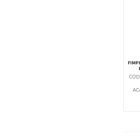
FIMPL
CODI
AC