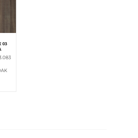
X 03
A
3.083
OAK