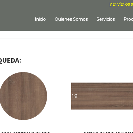
ENVÍENOS S
Inicio
Quienes Somos
Servicios
Pro
QUEDA:
0 TAPA TORNILLO DE PVC
CANTO DE PVC 19 X 2 M