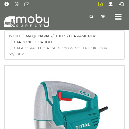
Togg
navig
INICIO
MAQUINARIAS / UTILES / HERRAMIENTAS
CARBONE
CRUDO
CALADORA ELECTRICA DE 570 W. VOLTAJE: 110-120V ~
50/60HZ.