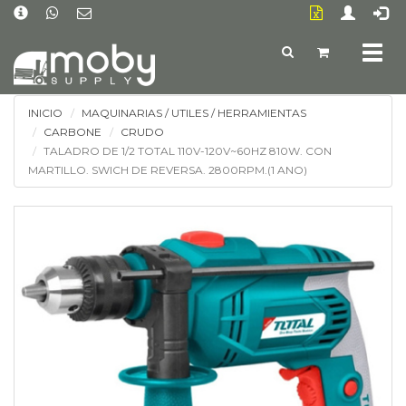
Togg
navig
INICIO
MAQUINARIAS / UTILES / HERRAMIENTAS
CARBONE
CRUDO
TALADRO DE 1/2 TOTAL 110V-120V~60HZ 810W. CON
MARTILLO. SWICH DE REVERSA. 2800RPM.(1 ANO)