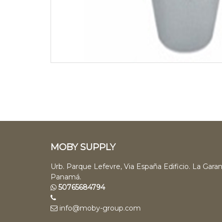
MOBY SUPPLY
Urb. Parque Lefevre, Via España Edificio. La Garan
Panamá.
50765684794
info@moby-group.com