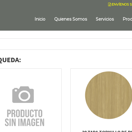
ENVÍENOS S
Inicio
Quienes Somos
Servicios
Pro
QUEDA:
20 TAPA TORNILLO DE P