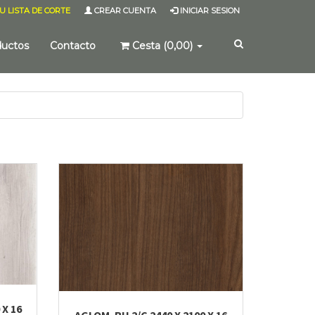
U LISTA DE CORTE
CREAR CUENTA
INICIAR SESION
ductos
Contacto
Cesta (0,00)
 X 16
AGLOM. RH 2/C 2440 X 2100 X 16