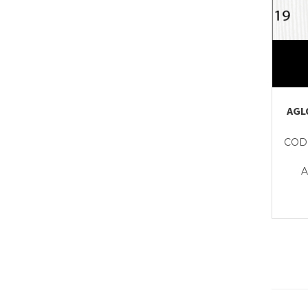
AGLO
CODI
A