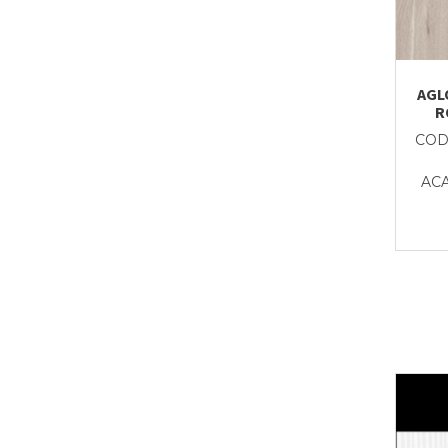
AGLO
R
CODI
AC