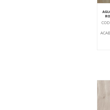
AGLO
RO
CODI
ACAB