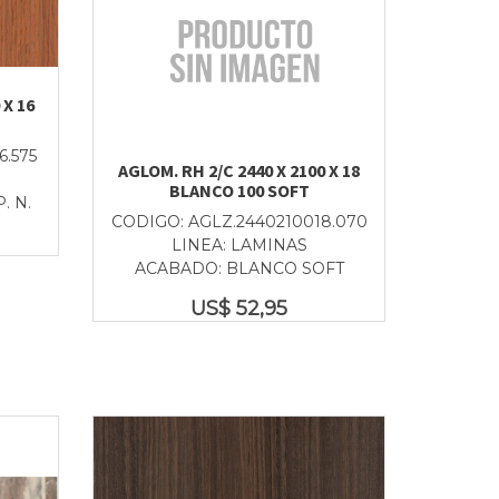
 X 16
6.575
AGLOM. RH 2/C 2440 X 2100 X 18
BLANCO 100 SOFT
. N.
CODIGO: AGLZ.2440210018.070
LINEA: LAMINAS
ACABADO: BLANCO SOFT
US$
52,95