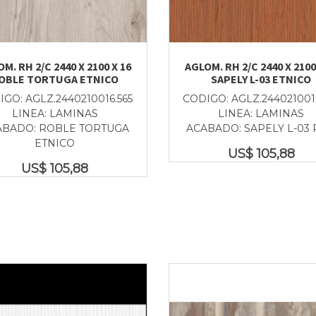
M. RH 2/C 2440 X 2100 X 16
AGLOM. RH 2/C 2440 X 2100
OBLE TORTUGA ETNICO
SAPELY L-03 ETNICO
GO: AGLZ.2440210016.565
CODIGO: AGLZ.244021001
LINEA: LAMINAS
LINEA: LAMINAS
ABADO: ROBLE TORTUGA
ACABADO: SAPELY L-03 P
ETNICO
US$
105,88
US$
105,88