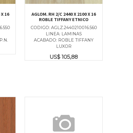
 X 16
AGLOM. RH 2/C 2440 X 2100 X 16
ROBLE TIFFANY ETNICO
6.550
CODIGO: AGLZ.2440210016.560
LINEA: LAMINAS
P.N.
ACABADO: ROBLE TIFFANY
LUXOR
US$
105,88