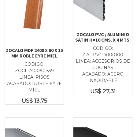
ZOCALO PVC / ALUMINIO
SATIN H=10 CMS. X 4 MTS.
CODIGO:
ZOCALO MDF 2400 X 90 X 15
Z.AL.PVC.4000100
MM ROBLE EYRE MIEL
LINEA: ACCESORIOS DE
CODIGO:
COCINAS
ZOCL.240090.539
ACABADO: ACERO
LINEA: PISOS
INXOIDABLE
ACABADO: ROBLE EYRE
MIEL
US$
27,31
US$
13,75