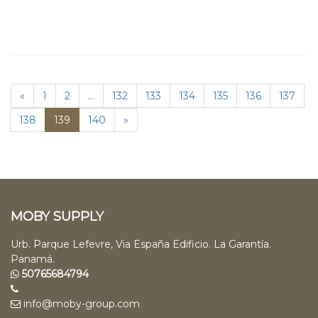
«
1
2
...
132
133
134
135
136
137
138
139
140
»
MOBY SUPPLY
Urb. Parque Lefevre, Via España Edificio. La Garantía.
Panamá.
50765684794
info@moby-group.com